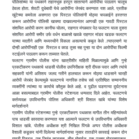
पोलिसांच्या या पथकाने तहानभूक हरपून सातत्याने आरोपींचा पाठलाग चालूच
ठेवला होता. शेवटी दुधेबावी येथे आरोपींना जेरबंद करण्यात यश आले. प्रतीक
खुंटेच्या कमरेला असणारा एक पिस्टल पोलिसांनी मोठ्या चपळाईने हस्तगत
करून आरोपींना पोलिसी खाक्या दाखवल्यानंतर आणखी एक गावठी पिस्टल
संशयित आरोपी करण कानीफ घोलप, राहणार मंगळवार पेठ फलटण याला दुसरा
संशयित आरोपी समीर उर्फ वर्धन बाळासो खवळे राहणार मांडव खडक फलटण
याच्या मदतीने आणि मध्यस्थीने विकला असल्याचे कबूल केले .त्याप्रमाणे या
दोन्ही आरोपींनाही एक पिस्टल व काड तूसा सह पुन्हा या दोन आरोपींचा फिल्मी
स्टाईलने पाठलाग करून ताब्यात घेतले.
फलटण ग्रामीण पोलीस यांना खात्रीशीर माहिती मिळाल्यामुळे आणि गुन्हे
प्रकटीकरण पथकाचे धाडसी पोलीस उपनिरीक्षक श्री दीपक पवार आणि त्यांचे
सहकारी यांनी अतिशय जलद गतीने हालचाल करून मोठ्या धाडसाने चारही
आरोपी जेरबंद केल्यामुळे फलटणचे नागरिक तसेच सर्व प्रतिष्ठित सन्माननीय
व्यक्तींनी त्यांच्या या कार्याचे कौतुक केले आहे. व पुढील घडणाऱ्या दुर्घटनास
आळा बसल्याबद्दल ग्रामीण पोलीस स्टेशनला धन्यवाद दिले आहेत. फलटणचे
कर्तव्यदक्ष उपविभागीय पोलिस अधिकारी श्री विशाल खांबे यांच्या विशेष
मार्गदर्शनाने
ग्रामीण पोलीस स्टेशनच्या गुन्हे प्रकटीकरण पथकास मागील तीन महिन्यांमध्ये
पाच धाडसी कारवाया करण्यात यश आल्याने फलटण चे उपविभागीय अधिकारी
विशाल खांबे. पोलीस अधीक्षक श्री निखिल पिंगळे अप्पर पोलीस अधीक्षक
वैशाली कडूकर यांनी दिलेल्या मार्गदर्शनाचा नुसार तातडीने कारवाई करून दोन
गावठी पिस्टल, एक जिवंत काडतूस, तीन मोबाईल, एक पल्सर मोटरसायकल,