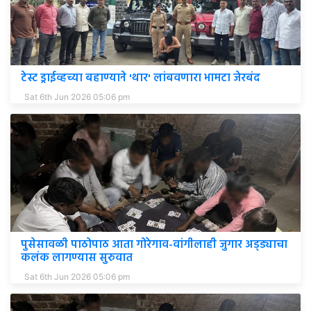
टेस्ट ड्राईव्हच्या बहाण्याने 'थार' लांबवणारा भामटा जेरबंद
Sat 6th Jun 2026 05:06 pm
पुसेसावळी पाठोपाठ आता गोरेगाव-वांगीलाही जुगार अड्ड्याचा
कलंक लागण्यास सुरुवात
Sat 6th Jun 2026 05:06 pm