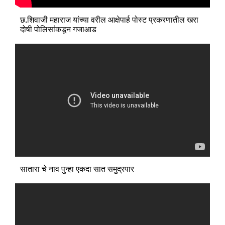
छ.शिवाजी महाराज यांच्या वरील आक्षेपार्ह पोस्ट प्रकरणातील खरा
दोषी पोलिसांकडून गजाआड
सातारा चे नाव पुन्हा एकदा सात समुद्रपार