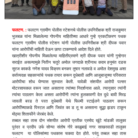
फलटण. :
फलटण ग्रामीण पोलीस स्टेशनचे पोलीस उपनिरीक्षक श्री राजकुमार
भुजबळ यांना मिळालेल्या गोपनीय माहितीच्या आधारे गुन्हे प्रकटीकरण पथक
फलटण ग्रामीण पोलीस स्टेशन यांनी पोलीस उपनिरीक्षक श्री दीपक पवार
यांना आरोपींची माहिती देऊन छापा टाकण्याचे आदेश दिले होते.
खात्रीशीर गोपनीय मिळालेल्या माहितीप्रमाणे श्री दीपक पवार यांनी गुन्हेगार
सराईत असल्यामुळे नितीन चतुरे अमोल जगदाळे श्रीनाथ कदम हनुमंत दडस
सुरज काकडे गणेश यादव विक्रम बनकर तुषार नलावडे व अमोल देशमुख अशा
कर्तव्यदक्ष सहकाऱ्यांचे पथक तयार करून दुधेबावी आणि आजूबाजूच्या परिसरात
आरोपीचा शोध घेण्यास सुरुवात केली. यावेळी संशयीत आरोपी पल्सर
मोटरसायकल वरून जात असताना त्यांच्या निदर्शनास आले. त्यानुसार त्यांनी
त्यांचा पाठलाग केला असता आरोपींनी त्यांना हुलकावणी देत दुधे बावी मिरढ
जावली बरड ते परत दुधेबावी येथे फिल्मी स्टाईलने पाठलाग करून
आरोपींच्याकडे पिस्टल आणि जिवंत का ड तू स असताना सुद्धा झडप टाकून
मोठ्या शिताफीने जेरबंद केले.
तब्बल सहा तास दोन संशयीत आरोपी प्रतीक प्रमोद खुंटे मांडकी तालुका
पुरंदर व प्रदीप उर्फ सोन्या संतोष गोरे काळुबाई नगर साखरवाडी तालुका
फलटण या पोलिसांच्या पथकास चकवा देत होते. परंतु तब्बल सहा तास