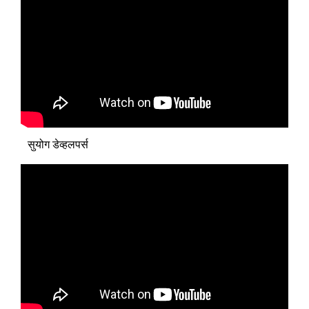
सुयोग डेव्हलपर्स