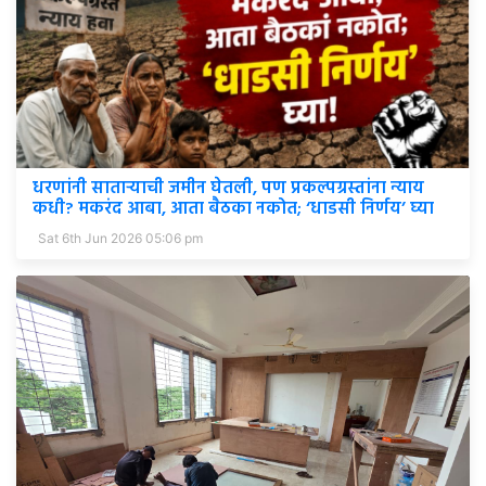
धरणांनी साताऱ्याची जमीन घेतली, पण प्रकल्पग्रस्तांना न्याय
कधी? मकरंद आबा, आता बैठका नकोत; ‘धाडसी निर्णय’ घ्या
Sat 6th Jun 2026 05:06 pm