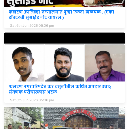
फलटण उपजिल्हा रुग्णालयात पुन्हा एकदा खळबळ . (एका
डॉक्टरची सुसाईड नोट वायरल.)
Sat 6th Jun 2026 05:06 pm
फलटण नगरपरिषदेत कर वसुलीतील कथित अपहार उघड;
संगणक परीचारकास अटक
Sat 6th Jun 2026 05:06 pm