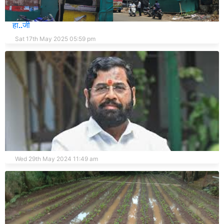
समीरच्या सोबतीला आता काझी; पोलीस करतायत त्यांचीच हा..जी...
हा..जी
Sat 17th May 2025 05:59 pm
मुख्यमंत्री एकनाथ शिंदे तीन दिवस दरे गावी मुक्कामी
Wed 29th May 2024 11:49 am