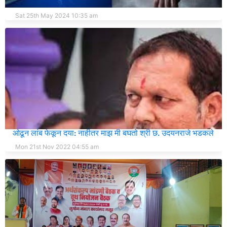
फ्युजबॉक्सचा शॉक लागून दोन सख्ख्या भावांचा मृत्यू
Sat 25th May 2024 10:35 am
तो भाजपच्या प्रवक्ता, त्रिवेदीची हलकपट्टी करा व राज्यपालाला खाली
ओढून लांब फेकून दया: नाहीतर माझ मी बघतो श्री छ. उदयनराजे भडकले
Mon 21st Nov 2022 04:55 am