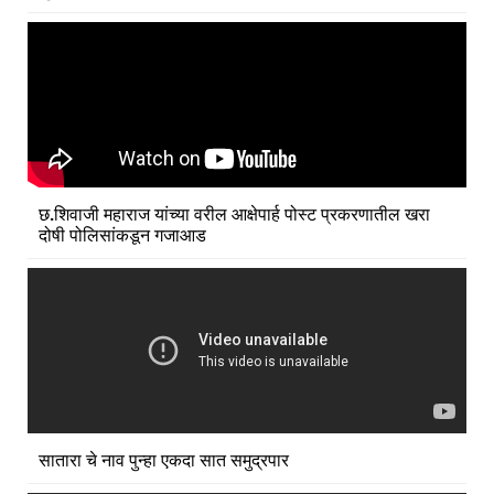
छ.शिवाजी महाराज यांच्या वरील आक्षेपार्ह पोस्ट प्रकरणातील खरा
दोषी पोलिसांकडून गजाआड
सातारा चे नाव पुन्हा एकदा सात समुद्रपार