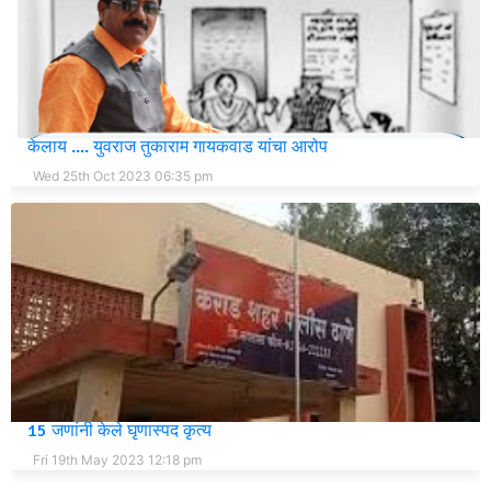
खातगुण ता.खटाव येथील ग्रामसेविकेने ग्रामपंचायत मध्ये मोठा भ्रष्टाचार
केलाय .... युवराज तुकाराम गायकवाड यांचा आरोप
Wed 25th Oct 2023 06:35 pm
सातारा जिल्ह्यातील युवतीला लग्नासाठी कोल्हापूरात बोलावून युवतीसोबत
15 जणांनी केले घृणास्पद कृत्य
Fri 19th May 2023 12:18 pm