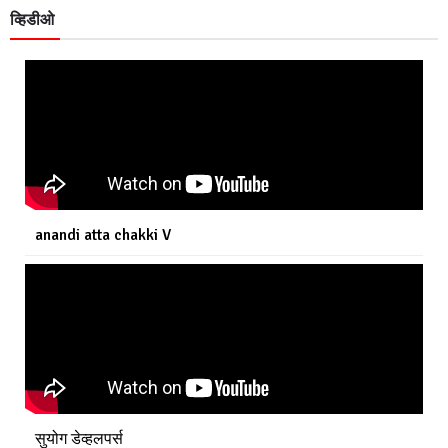
व्हिडीओ
anandi atta chakki V
सुयोग डेव्हलपर्स