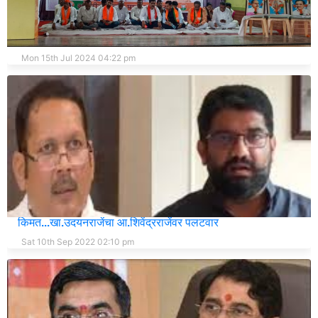
कराड उत्तरच्या आमदारांचे वरातीमागून घोडे : मनोजदादा घोरपडे
Mon 15th Jul 2024 04:22 pm
डब्यात समाधान मानना-याला नगरपालिकेच्या इमारतीची काय
किमत...खा.उदयनराजेंचा आ.शिवेंद्रराजेंवर पलटवार
Sat 10th Sep 2022 02:10 pm