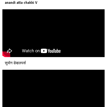
anandi atta chakki V
सुयोग डेव्हलपर्स