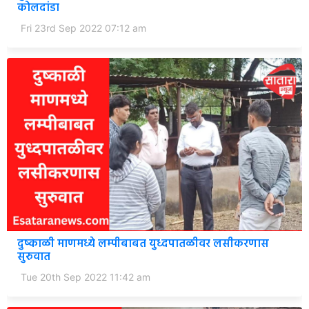
कोलदांडा
Fri 23rd Sep 2022 07:12 am
दुष्काळी माणमध्ये लम्पीबाबत युध्दपातळीवर लसीकरणास
सुरुवात
Tue 20th Sep 2022 11:42 am