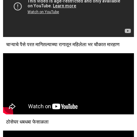
चाऱ्याचे पैसे परत मागितल्याच्या रागातून महिलेला भर चौकात मारहाण
ठोसेघर धबधबा फेसाळला