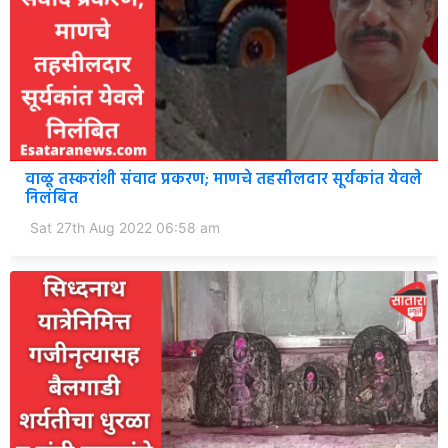
वाळू तस्करांशी संवाद प्रकरण; माणचे तहसीलदार सूर्यकांत येवले
निलंबित
Sat 27th Aug 2022 06:58 am