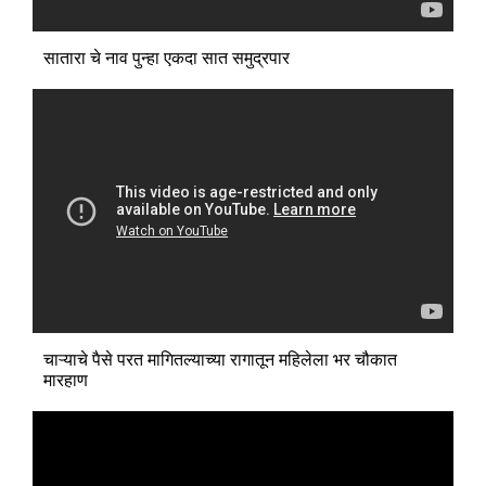
सातारा चे नाव पुन्हा एकदा सात समुद्रपार
चाऱ्याचे पैसे परत मागितल्याच्या रागातून महिलेला भर चौकात
मारहाण