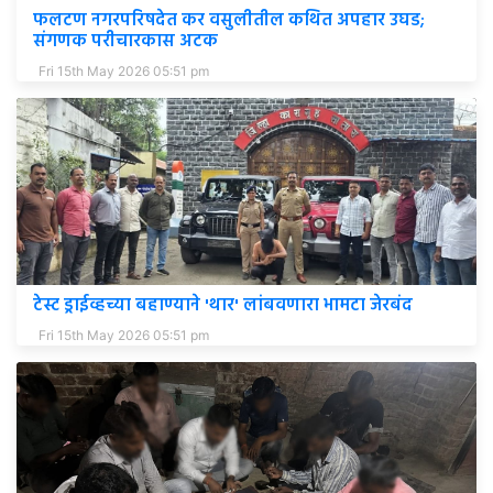
फलटण नगरपरिषदेत कर वसुलीतील कथित अपहार उघड;
संगणक परीचारकास अटक
Fri 15th May 2026 05:51 pm
टेस्ट ड्राईव्हच्या बहाण्याने 'थार' लांबवणारा भामटा जेरबंद
Fri 15th May 2026 05:51 pm