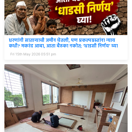
धरणांनी साताऱ्याची जमीन घेतली, पण प्रकल्पग्रस्तांना न्याय
कधी? मकरंद आबा, आता बैठका नकोत; ‘धाडसी निर्णय’ घ्या
Fri 15th May 2026 05:51 pm