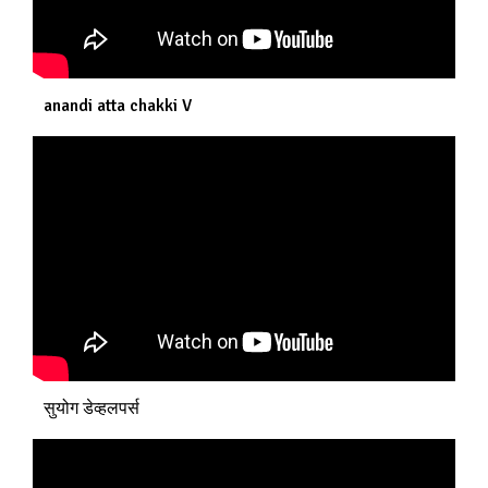
anandi atta chakki V
सुयोग डेव्हलपर्स