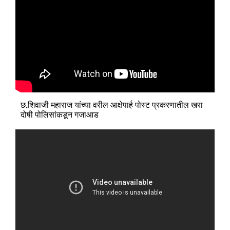
छ.शिवाजी महाराज यांच्या वरील आक्षेपार्ह पोस्ट प्रकरणातील खरा
दोषी पोलिसांकडून गजाआड