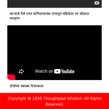
चाऱ्याचे पैसे परत मागितल्याच्या रागातून महिलेला भर चौकात
मारहाण
ठोसेघर धबधबा फेसाळला
Copyright © 2026
Thoughtpad Infotech.
All Rights
Reserved.