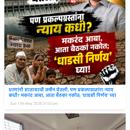
धरणांनी साताऱ्याची जमीन घेतली, पण प्रकल्पग्रस्तांना न्याय
कधी? मकरंद आबा, आता बैठका नकोत; ‘धाडसी निर्णय’ घ्या
Sun 17th May 2026 01:02 pm