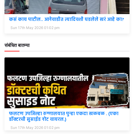
कसं काय पाटील.. आनेवाडीत त्यादिवशी घडलेले खरं आहे का?
Sun 17th May 2026 01:02 pm
संबंधित बातम्या
फलटण उपजिल्हा रुग्णालयात पुन्हा एकदा खळबळ . (एका
डॉक्टरची सुसाईड नोट वायरल.)
Sun 17th May 2026 01:02 pm