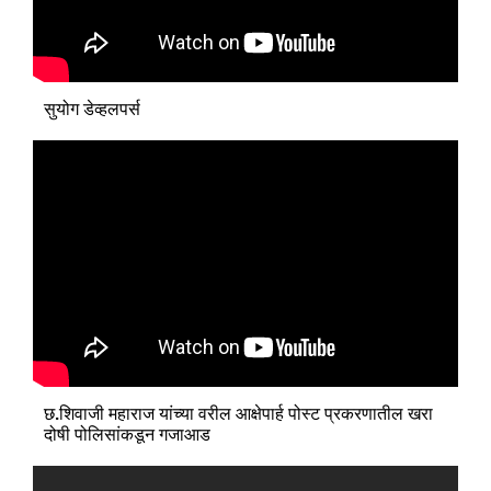
सुयोग डेव्हलपर्स
छ.शिवाजी महाराज यांच्या वरील आक्षेपार्ह पोस्ट प्रकरणातील खरा
दोषी पोलिसांकडून गजाआड