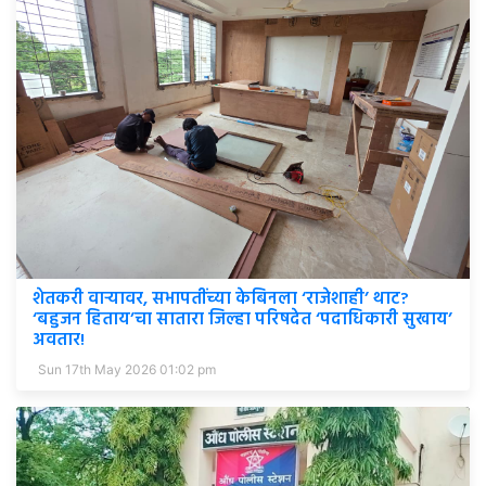
शेतकरी वाऱ्यावर, सभापतींच्या केबिनला ‘राजेशाही’ थाट?
‘बहुजन हिताय’चा सातारा जिल्हा परिषदेत ‘पदाधिकारी सुखाय’
अवतार!
Sun 17th May 2026 01:02 pm