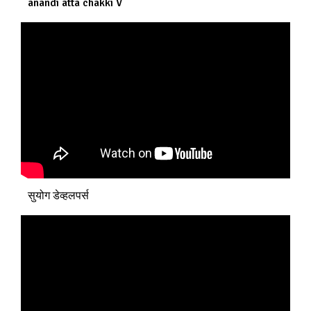
anandi atta chakki V
सुयोग डेव्हलपर्स