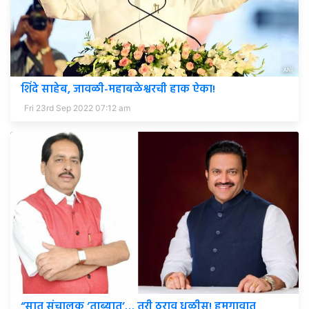
शिंदे साहेब, जावळी-महाबळेश्वरची हाक ऐका!
Fri 23rd Sep 2022 07:12 am
“सात संचालक ‘ताब्यात’… तरी ठराव धुळीस! हुमगावात