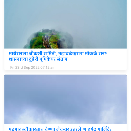
माथेरानला चौकशी समिती, महाबळेश्वरला मोकळे रान?
शासनाच्या दुहेरी भूमिकेवर संताप
Fri 23rd Sep 2022 07:12 am
पदभार स्वीकारताच वेण्णा लेकवर उतरले PI हर्षद गालिंदे;