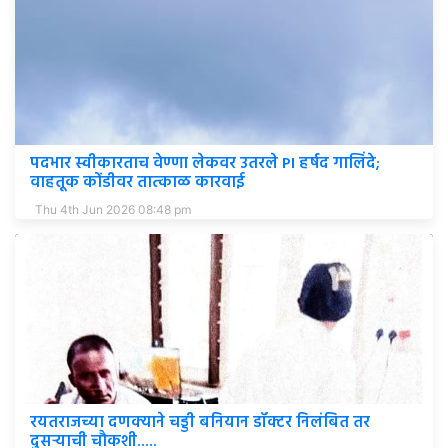
पदभार स्वीकारताच वेण्णा लेकवर उतरले PI हर्षद गालिंदे;
वाहतूक कोंडीवर तात्काळ कारवाई
Thu 4th Jun 2026 08:48 pm
रयतराजच्या दणक्याने चड्डी बनियान डॉक्टर निलंबित तर
दुसऱ्याची चौकशी.....