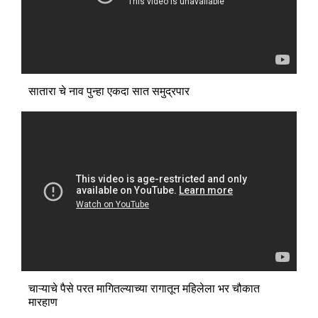
सातारा चे नाव पुन्हा एकदा सात समुद्रपार
चाऱ्याचे पैसे परत मागितल्याच्या रागातून महिलेला भर चौकात
मारहाण