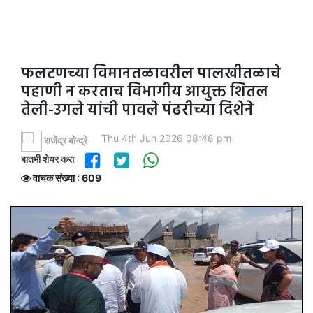
फलटणच्या विमानतळावरील पालखीतळाचे
पहाणी न करताच विभागीय आयुक्त शितल
तेली-उगले यांची पावले पंढरीच्या दिशेने
Thu 4th Jun 2026 08:48 pm
राजेंद्र बोन्द्रे
बातमी शेयर करा
वाचक संख्या : 609