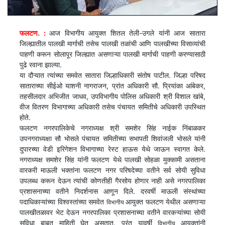
फलटण. :
आज विभागीय आयुक्त शितल तेली-उगले यांनी आज सातारा
जिल्ह्यातील पालखी मार्गाची तसेच पालखी तळांची आणि पालखीच्या विसाव्यांची
पाहणी करून सोलापूर जिल्ह्यात असणाऱ्या पालखी मार्गाची पाहणी करण्यासाठी
पुढे रवाना झाल्या.
या दौऱ्यात त्यांच्या समवेत सातारा जिल्हाधिकारी संतोष पाटील. जिल्हा परिषद
साताराच्या सीईओ याशनी नागराजन, प्रांत अधिकारी सौ. प्रियांका आंबेकर,
तहसीलदार अभिजीत जाधव, उपविभागीय पोलिस अधिकारी श्री विशाल खांबे,
वीज वितरण विभागाच्या अधिकारी तसेच पंचायत समितीचे अधिकारी उपस्थित
होते.
फलटण नगरपालिकेचे नगराध्यक्ष श्री समशेर सिंह नाईक निंबाळकर
उपनगराध्यक्षा सौ भोसले पंचायत समितीच्या सभापती शिवांजली भोसले यांनी
दुपारच्या वेडी इरिगेशन विभागाच्या रेस्ट हाऊस येथे जाऊन स्वागत केले.
नगराध्यक्ष समशेर सिंह यांनी फलटण येथे पालखी सोहळा मुक्कामी असताना
वारकरी माऊली भक्तांना फलटण नगर परिषदेच्या वतीने सर्व सोयी सुविधा
उपलब्ध करून देऊन त्यांची कोणतीही गैरसोय होणार नाही असे नगरपालिका
प्रशासनाच्या वतीने निदर्शनास आणून दिले. दरवर्षी माऊली संस्थांच्या
पदाधिकाऱ्यांच्या विश्वस्तांच्या समवेत
आयुक्त फलटण येथील असणाऱ्या
विभागीय
पालखीतळावर भेट देऊन नगरपालिका प्रशासनाच्या वतीने वारकऱ्यांच्या सोयी
सुविधा बाबत माहिती घेत असतात. परंतु यावर्षी
आयुक्तांनी
विभागीय