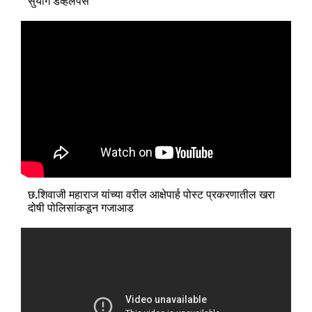
सुयोग डेव्हलपर्स
छ.शिवाजी महाराज यांच्या वरील आक्षेपार्ह पोस्ट प्रकरणातील खरा
दोषी पोलिसांकडून गजाआड