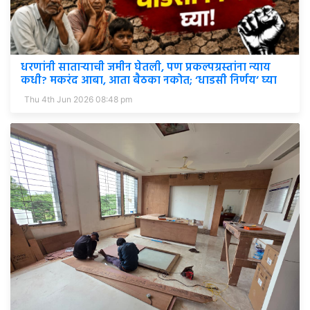
धरणांनी साताऱ्याची जमीन घेतली, पण प्रकल्पग्रस्तांना न्याय
कधी? मकरंद आबा, आता बैठका नकोत; ‘धाडसी निर्णय’ घ्या
Thu 4th Jun 2026 08:48 pm