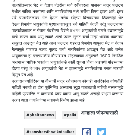
पालखीतळावर भेट न देताच पंढरीचा मार्ग स्वीकारला याबाबत मात्र फलटण
येथील भाविक भक्तांच्या आणि नागरिकांच्या मध्ये चर्चेचा विषय झाला आहे. इतर
सर्व पालखीतळावर भेट देऊन तसेच छोट्या विसाव्याच्या ठिकाणीही भेट
देऊन
आयुक्तांनी प्रशासनाकडून सर्व माहिती घेतली परंतु फलटणच्या
विभागीय
पालखीतळावर न येताच पंढरीच्या दिशेने
आयुक्तांची पावले वळाल्यामुळे
विभागीय
याचे कारण काय असू शकते अशी उलट सुलट चर्चा मात्र भाविक भक्तांच्या
समूहात आढळून येत आहे आज फलटण शहरात
आयुक्त भेट न देताच
विभागीय
गेल्यामुळे याबाबत उलट सुलट चर्चा नागरिकांच्या आढळून येत आहे तसेच
आयुक्तांचा हा प्रशासकीय दौऱ्याबाबत सोहळ्याच्या अनुषंगाने 1600 निगडित
असणाऱ्या भाविक भक्तांना आयुक्तांकडे काही सूचना किंवा अडचणी मांडण्याच्या
होत्या परंतु
आयुक्तांची भेट न झाल्यामुळे नागरिकांच्या मनात नाराजी
विभागीय
दिसून येत आहे.
प्रशासनाव्यतिरिक्त या दौऱ्याची मात्र सर्वसामान्य कोणाही नागरिकांना कोणतीही
माहिती नव्हती हा दौरा पूर्वनिर्मित असताना सुद्धा याबाबतची माहिती नसल्यामुळे
माहिती प्रसारित न करण्याचे काय कारण असू शकते असाही संभ्रम करणारा
प्रश्न आता नागरिकांच्या मनामध्ये निर्माण झाला आहे
आम्हाला जोडण्यासाठी
#phaltannews
#palki
#samshersihnaiknibalkar