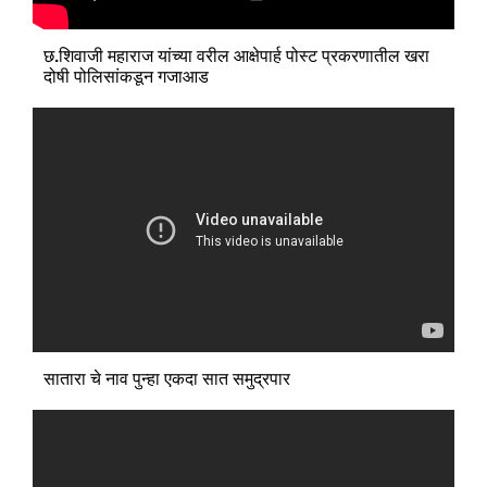
छ.शिवाजी महाराज यांच्या वरील आक्षेपार्ह पोस्ट प्रकरणातील खरा
दोषी पोलिसांकडून गजाआड
सातारा चे नाव पुन्हा एकदा सात समुद्रपार