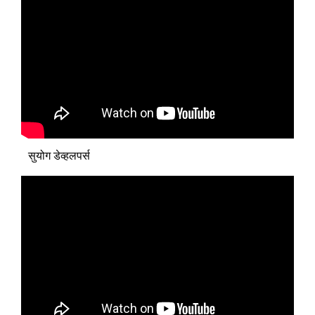
सुयोग डेव्हलपर्स