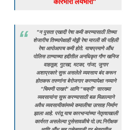
कारभारी लयभारी"
"न पुसता एखादी रेषा कमी करण्यासाठी तिच्या
शेजारीच तिच्यापेक्षाही मोठ्ठी रेषा मारली की पहिली
रेषा आपोआपच कमी होते. याचप्रमाणे औंध
पोलिस ठाण्याच्या हद्दीतील अनधिकृत गौण खनिज
वाहतूक, गुटखा, मटका, गांजा, जुगार
अशाप्रकारे सुरू असलेले व्यवसाय बंद करून
होतकरू तरुणांना बेरोजगार करण्यापेक्षा नव्याने
"चिमणी पाखरं" आणि "चक्री" सारख्या
व्यवसायांना सुरू करण्यासाठी बळ मिळाल्याने
अवैध व्यवसायीकांमध्ये कमालीचा उत्साह निर्माण
झाला आहे. परंतू याच कारभाऱ्यांच्या नेतृत्वाखाली
कार्यरत असलेल्या पुसेसावळीचे पो.उप.निरीक्षक
आणि औंध सह पुसेसावळी दुर क्षेत्रातील