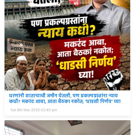
धरणांनी साताऱ्याची जमीन घेतली, पण प्रकल्पग्रस्तांना न्याय
कधी? मकरंद आबा, आता बैठका नकोत; ‘धाडसी निर्णय’ घ्या
Sat 8th Mar 2025 02:40 pm