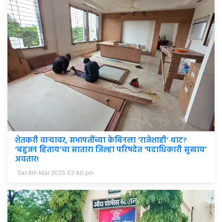
शेतकरी वाऱ्यावर, सभापतींच्या केबिनला ‘राजेशाही’ थाट?
‘बहुजन हिताय’चा सातारा जिल्हा परिषदेत ‘पदाधिकारी सुखाय’
अवतार!
Sat 8th Mar 2025 02:40 pm