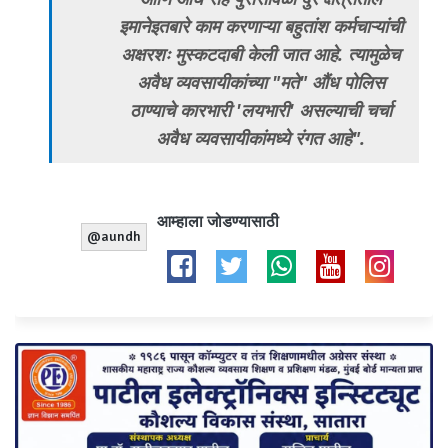
इमानेइतबारे काम करणाऱ्या बहुतांश कर्मचाऱ्यांची
अक्षरशः मुस्कटदाबी केली जात आहे. त्यामुळेच
अवैध व्यवसायीकांच्या "मते" औंध पोलिस
ठाण्याचे कारभारी 'लयभारी' असल्याची चर्चा
अवैध व्यवसायीकांमध्ये रंगत आहे".
आम्हाला जोडण्यासाठी
@aundh