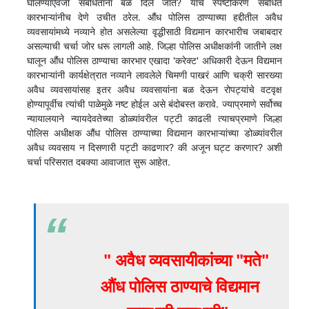
घालण्याऐवजी संबंधितांना बळ दिले जाते? याचे स्पष्टीकरण संबंधित
कारभाऱ्यांनीच देणे उचीत ठरेल. औंध पोलिस ठाण्याच्या हद्दीतील अवैध
व्यवसायांमध्ये नव्याने होत असलेल्या वृद्धीसाठी विद्यमान कारभारीच जबाबदार
असल्याची चर्चा जोर धरू लागली आहे. जिल्हा पोलिस अधीक्षकांनी जातीने लक्ष
घालून औंध पोलिस ठाण्याचा कारभार एखादा 'करेक्ट' अधिकारी देऊन विद्यमान
कारभाऱ्यांनी कार्यक्षेत्रात नव्याने लावलेले चिमणी पाखरं आणि चक्री सारख्या
अवैध व्यवसायांसह इतर अवैध व्यवसायांना बळ देऊन रोपट्यांचे वटवृक्ष
होण्यापूर्वीच त्यांची पाळेमुळे नष्ट होईल असे बंदोबस्त करावे. ज्याप्रमाणे सर्वोच्च
न्यायालयाने न्यायदेवतेच्या डोळ्यांवरील पट्टी काढली त्याचप्रमाणे जिल्हा
पोलिस अधीक्षक औंध पोलिस ठाण्याच्या विद्यमान कारभाऱ्यांच्या डोळ्यांवरील
अवैध व्यवसाय न दिसणारी पट्टी काढणार? की अजून घट्ट करणार? अशी
चर्चा परिसरात दबक्या आवाजात सुरू आहेत.
" अवैध व्यवसायीकांच्या "मते"
औंध पोलिस ठाण्याचे विद्यमान