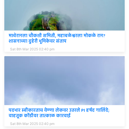
माथेरानला चौकशी समिती, महाबळेश्वरला मोकळे रान?
शासनाच्या दुहेरी भूमिकेवर संताप
Sat 8th Mar 2025 02:40 pm
पदभार स्वीकारताच वेण्णा लेकवर उतरले PI हर्षद गालिंदे;
वाहतूक कोंडीवर तात्काळ कारवाई
Sat 8th Mar 2025 02:40 pm