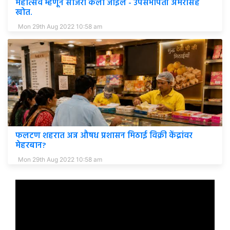
महोत्सव म्हणून साजरा केला जाईल - उपसभापती अमरसिंह
खोत.
Mon 29th Aug 2022 10:58 am
फलटण शहरात अन्न औषध प्रशासन मिठाई विक्री केंद्रांवर
मेहरबान?
Mon 29th Aug 2022 10:58 am