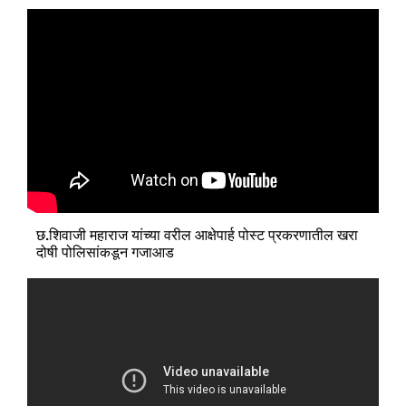
छ.शिवाजी महाराज यांच्या वरील आक्षेपार्ह पोस्ट प्रकरणातील खरा
दोषी पोलिसांकडून गजाआड