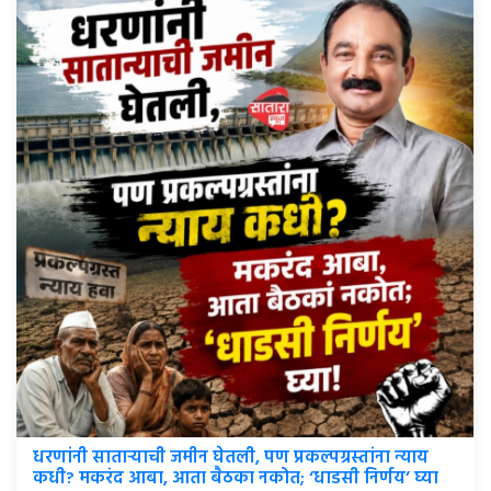
धरणांनी साताऱ्याची जमीन घेतली, पण प्रकल्पग्रस्तांना न्याय
कधी? मकरंद आबा, आता बैठका नकोत; ‘धाडसी निर्णय’ घ्या