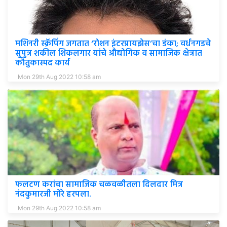
मशिनरी स्क्रॅपिंग जगतात ‘रोशन इंटरप्रायझेस’चा डंका; वर्धनगडचे
सुपुत्र शकील शिकलगार यांचे औद्योगिक व सामाजिक क्षेत्रात
कौतुकास्पद कार्य
Mon 29th Aug 2022 10:58 am
फलटण करांचा सामाजिक चळवळीतला दिलदार मित्र
नंदकुमारजी मोरे हरपला.
Mon 29th Aug 2022 10:58 am