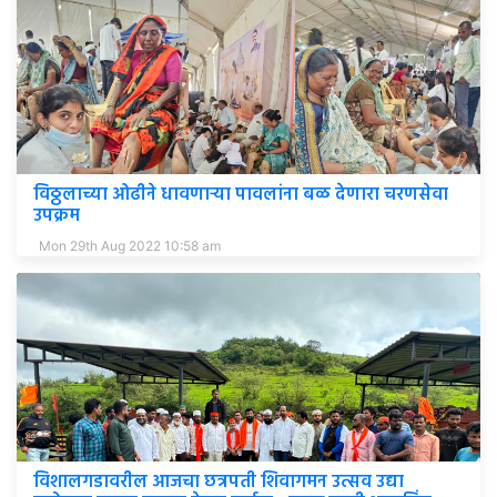
विठ्ठलाच्या ओढीने धावणाऱ्या पावलांना बळ देणारा चरणसेवा
उपक्रम
Mon 29th Aug 2022 10:58 am
विशालगडावरील आजचा छत्रपती शिवागमन उत्सव उद्या