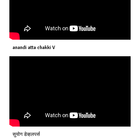
anandi atta chakki V
सुयोग डेव्हलपर्स