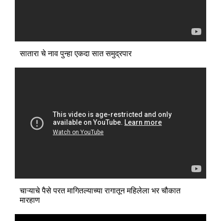
सातारा चे नाव पुन्हा एकदा सात समुद्रपार
चाऱ्याचे पैसे परत मागितल्याच्या रागातून महिलेला भर चौकात
मारहाण