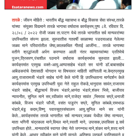
तारळे
: जीवन मोहिते : भारतीय बौद्ध महासभा व बौद्ध विकास सेवा संस्था,तारळे
यांच्या संयुक्त विद्यमाने तारळे भागाचा वर्षावास कार्यक्रम,पुष्प ८वे. रविवार दि.
२८/०८ / २०२२ रोजी जळव ता.पाटण येथे तारळे भागातील सर्व मान्यवरांच्या
उपस्थितीत संपन्न झाला. सुरुवातीस गतवर्षी काळाच्या पडदयाआड गेलेल्या
जळव माने परिवारांतील जेष्ठ,कालकथित गीताई आजींना... तारळे भागाच्या
वतीने श्रद्धांजली अर्पण करण्यात आली नंतर महामानवांच्या प्रतिमेचे
पूजन,त्रिसरण,पंचशील पठनाने वर्षावास कार्यक्रमांस सुरुवात झाली...
कार्यक्रमांत प्रमुख वक्ते-आयु.आप्पासाहेब भंडारे सर यांनी डॉ.बाबासाहेब
आंबेडकरांचे देशासाठी योगदान या विषयावर माहिती सांगितली मा.केद्रप्रमुख
आयु.राजारामजी भंडारे साहेब यांनी केले यांनी हि उपस्थिताना मार्गदर्शन केले
कार्यक्रमांस प्रमुख उपस्थिती युवा नेते राहुल रोकडे,भानुदास सावंत,राजाराम
भंडारे साहेब, बौद्धाचार्य विजय भंडारे,आनंदा भंडारे,शंकर भिसे, बाजीराव
न्यायनीत, सुनिल माने सर,रवीकांत माने,राजेद्र सावंत ,भिमराव सप्रे,धनाजी
कांबळे, विजय भंडारे फौजी, वसंत पाडुरंग सप्रे, सुनिल कांबळे,रामभाऊ
भंडारे,बंडू कदम,विष्णू पवारसूत्रसंचालन आयु.सुनिल माने सर यांनी
केले...कार्यक्रमांस तारळे भागातील सर्व मान्यवर,जळव येथील जेष्ठ मान्यवर,
माता भगिनी चंद्रकला माने,विमल माने,स्वाती माने, उपासक,उपासिका इ.सर्व
उपस्थित होते...मान्यवरांचे स्वागत जेष्ठ नेते जगन्नाथ माने,शंकर माने,शरद माने
यांनी केले...आभार रवीकांत माने यांनी मानले. अतिशय उस्फूर्त प्रतिसादाने व