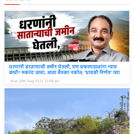
धरणांनी साताऱ्याची जमीन घेतली, पण प्रकल्पग्रस्तांना न्याय
कधी? मकरंद आबा, आता बैठका नकोत; ‘धाडसी निर्णय’ घ्या
Mon 29th Aug 2022 10:58 am