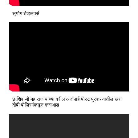
सुयोग डेव्हलपर्स
छ.शिवाजी महाराज यांच्या वरील आक्षेपार्ह पोस्ट प्रकरणातील खरा
दोषी पोलिसांकडून गजाआड