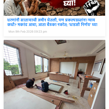
धरणांनी साताऱ्याची जमीन घेतली, पण प्रकल्पग्रस्तांना न्याय
कधी? मकरंद आबा, आता बैठका नकोत; ‘धाडसी निर्णय’ घ्या
Mon 9th Feb 2026 09:23 pm