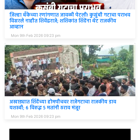
जिल्हा बँकेच्या रणांगणात जावळी पेटली! कुसुंबी गटाचा पराभव
विसरले नाहीत शिवेंद्रराजे; शशिकांत शिंदेंना थेट राजकीय
आव्हान
Mon 9th Feb 2026 09:23 pm
अखाड्यात शिंदेंच्या होमपीचवर राजेगटाचा राजकीय डाव
यशस्वी; ६ विरुद्ध ५ मतांनी ठराव मंजूर
Mon 9th Feb 2026 09:23 pm