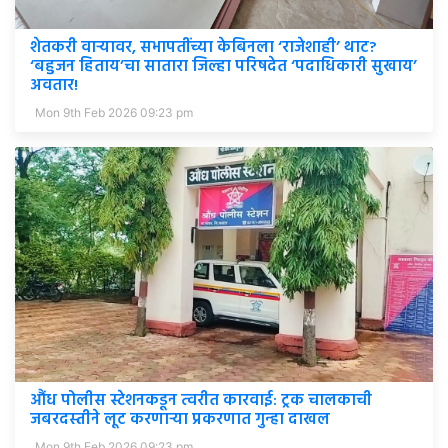
शेतकरी वाऱ्यावर, सभापतींच्या केबिनला ‘राजेशाही’ थाट?
‘बहुजन हिताय’चा सातारा जिल्हा परिषदेत ‘पदाधिकारी सुखाय’
अवतार!
Mon 9th Feb 2026 09:23 pm
औंध पोलीस स्टेशनकडून त्वरीत कारवाई: ट्रक चालकाची
जबरदस्तीने लूट करणाऱ्या प्रकरणात गुन्हा दाखल
Mon 9th Feb 2026 09:23 pm