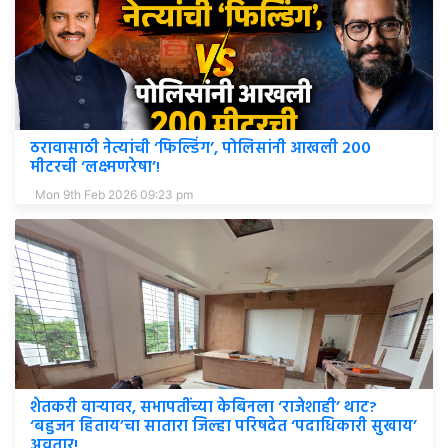
ठरावासाठी नेत्यांची ‘फिल्डिंग’, पोलिसांनी आखली २००
मीटरची ‘लक्ष्मणरेषा’!
Mon 9th Feb 2026 09:23 pm
शेतकरी वाऱ्यावर, सभापतींच्या केबिनला ‘राजेशाही’ थाट?
‘बहुजन हिताय’चा सातारा जिल्हा परिषदेत ‘पदाधिकारी सुखाय’
अवतार!