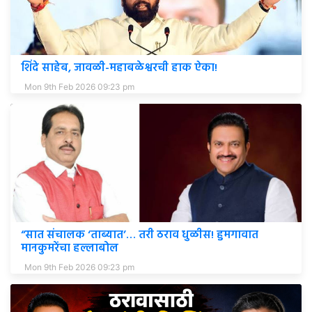
शिंदे साहेब, जावळी-महाबळेश्वरची हाक ऐका!
Mon 9th Feb 2026 09:23 pm
“सात संचालक ‘ताब्यात’… तरी ठराव धुळीस! हुमगावात
मानकुमरेंचा हल्लाबोल
Mon 9th Feb 2026 09:23 pm