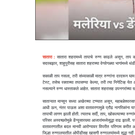
सातारा :
सातारा शहरामध्ये तापाचे रुग्ण काढले असून, ताप को
सदरबझार, शाहूपुरीसह सातारा शहराच्या वेगवेगळ्या भागांमध्ये थ
सकाळी ताप नसला, तरी संध्याकाळी मात्र रुग्णांना दरदरून घाम फ
टेस्ट, तसेच रक्ताच्या तपासण्या केल्या, तरी त्या निगेटिव्ह 
नसल्याने रुग्ण धास्ताकले आहेत. सातारा शहरासह उपनगरांच्या खा
साताऱ्यात मान्सून सध्या अखेरच्या टप्प्यात असून, महाबळेश्वरस
आधी ऊन, नंतर पाऊस अशा वातावरणामुळे प्रौढ नागरिकांना याच
तापाची लागण झाली होती. त्यातच सर्दी, ताप, खोकल्याच्या रुग्णां
परिसर अस्वच्छतेमुळे डेंग्यूसारख्या आजारांमध्येसुद्धा वाढ झ
वातावरणातील बदल मानवी आरोग्यावर विपरीत परिणाम करीत आहे
जिल्हा रुग्णालयातील ओपीडीसह खासगी रुग्णालयांमध्ये सुद्धा गर्दी