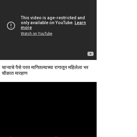
चाऱ्याचे पैसे परत मागितल्याच्या रागातून महिलेला भर
चौकात मारहाण