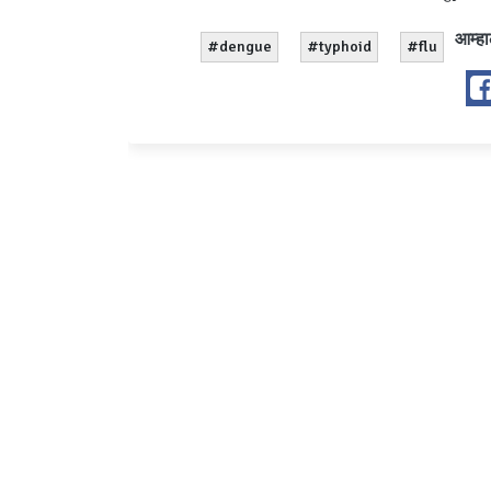
आम्हा
#dengue
#typhoid
#flu