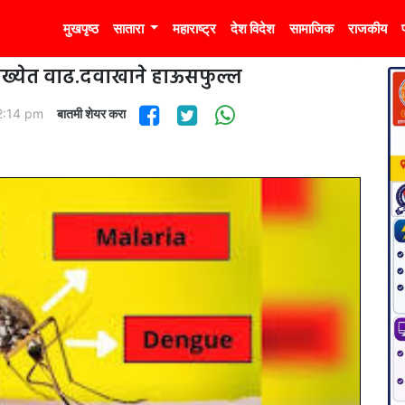
मुखपृष्ठ
सातारा
महाराष्ट्र
देश विदेश
सामाजिक
राजकीय
 संख्येत वाढ.दवाखाने हाऊसफुल्ल
2:14 pm
बातमी शेयर करा