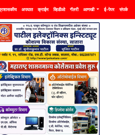
प्रशासकीय
अपघात
क्राईम
व्हिडीओ
गॅलरी
आणखी
ई-पेपर
संपर्क