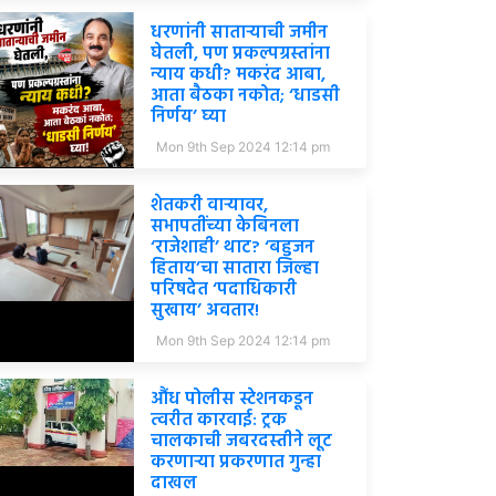
धरणांनी साताऱ्याची जमीन
घेतली, पण प्रकल्पग्रस्तांना
न्याय कधी? मकरंद आबा,
आता बैठका नकोत; ‘धाडसी
निर्णय’ घ्या
Mon 9th Sep 2024 12:14 pm
शेतकरी वाऱ्यावर,
सभापतींच्या केबिनला
‘राजेशाही’ थाट? ‘बहुजन
हिताय’चा सातारा जिल्हा
परिषदेत ‘पदाधिकारी
सुखाय’ अवतार!
Mon 9th Sep 2024 12:14 pm
औंध पोलीस स्टेशनकडून
त्वरीत कारवाई: ट्रक
चालकाची जबरदस्तीने लूट
करणाऱ्या प्रकरणात गुन्हा
दाखल