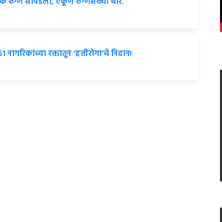
 रुग्ण सापडला, एकूण रुग्णसंख्या चार.
ागरिकांच्या रक्तातून ‘हत्तीरोगा’चे निदान!