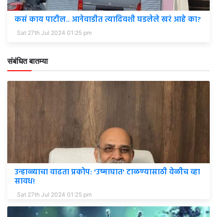
कसं काय पाटील.. आनेवाडीत त्यादिवशी घडलेले खरं आहे का?
Sat 27th Jul 2024 01:25 pm
संबंधित बातम्या
उन्हाळ्याचा वाढता प्रकोप: 'उष्माघात' टाळण्यासाठी वेळीच व्हा
सावध!
Sat 27th Jul 2024 01:25 pm