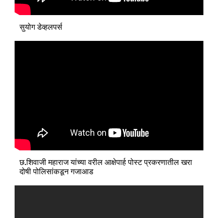
सुयोग डेव्हलपर्स
छ.शिवाजी महाराज यांच्या वरील आक्षेपार्ह पोस्ट प्रकरणातील खरा
दोषी पोलिसांकडून गजाआड