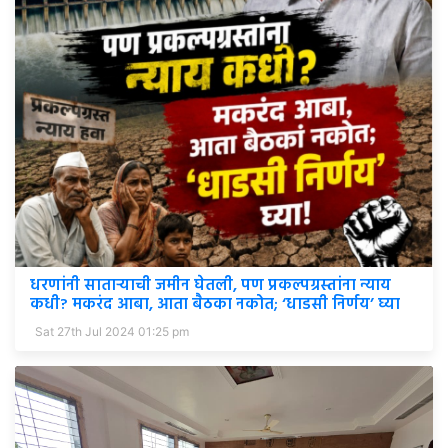
धरणांनी साताऱ्याची जमीन घेतली, पण प्रकल्पग्रस्तांना न्याय
कधी? मकरंद आबा, आता बैठका नकोत; ‘धाडसी निर्णय’ घ्या
Sat 27th Jul 2024 01:25 pm