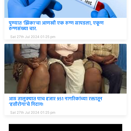
पुण्यात ‘झिका’चा आणखी एक रुग्ण सापडला, एकूण
रुग्णसंख्या चार.
Sat 27th Jul 2024 01:25 pm
आठ तालुक्यात पाच हजार ९५१ नागरिकांच्या रक्तातून
‘हत्तीरोगा’चे निदान!
Sat 27th Jul 2024 01:25 pm