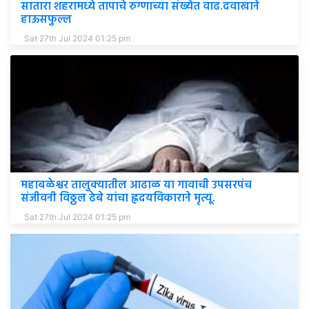
सातारा शहरामध्ये तापाचे रुग्णाच्या संख्येत वाढ.दवाखाने
हाऊसफुल्ल
Sat 27th Jul 2024 01:25 pm
महाबळेश्वर तालुक्यातील आढाळ या गावाची उपसरपंच
संजीवनी विठ्ठल ढेबे यांचा ह्रदयविकाराने मृत्यू.
Sat 27th Jul 2024 01:25 pm