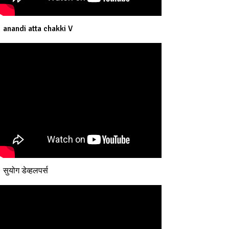
anandi atta chakki V
सुयोग डेव्हलपर्स