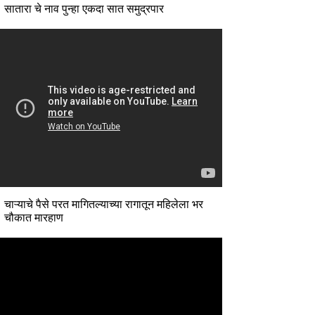
सातारा चे नाव पुन्हा एकदा सात समुद्रपार
चाऱ्याचे पैसे परत मागितल्याच्या रागातून महिलेला भर
चौकात मारहाण