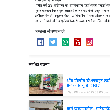
23)विठ्ठल दिलीप मदने
वरील सर्व 23 आरोपींना मा. उपविभागीय दंडाधिकारी प्रांताधिका
प्रस्तावावरून निवडणूक कालावधीत तडीपार केले असून सदरची क
अधीक्षक वैशाली कडूकर मॅडम, उपविभागीय पोलीस अधिकारी रणजित
अक्षय सोनवणे यांनी व प्रांतअधिकारी उज्वला गाडेकर मॅडम यांनी
आम्हाला जोडण्यासाठी
संबंधित बातम्या
औंध पोलीस स्टेशनकडून त्वर
प्रकरणात गुन्हा दाखल
Sat 29th Nov 2025 03:05 pm
कसं काय पाटील.. आनेवाडीत