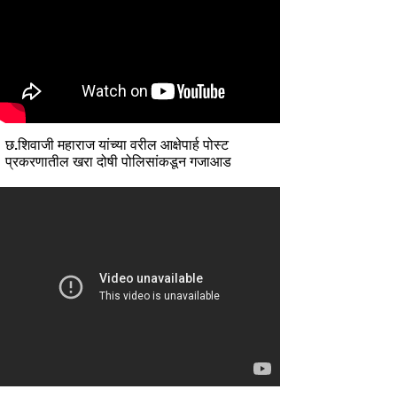
छ.शिवाजी महाराज यांच्या वरील आक्षेपार्ह पोस्ट
प्रकरणातील खरा दोषी पोलिसांकडून गजाआड