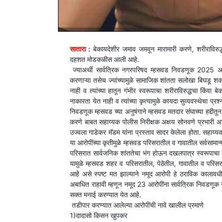
सातारा :
बेकायदेशीर जमाव जमवून मारामारी करणे, शरीराविरुद्धचे
दहशत मोडकळीस आली आहे.
ज्याअर्थी सार्वत्रिक नगरपरिषद म्हसवड निवडणूक 2025 अ
करणाऱ्या तसेच ज्यांच्यामुळे सामाजिक शांतता सलोखा बिघडू शक
नाही व त्यांच्या हातून गंभीर स्वरूपाचा शरीराविरुद्धचा किंव
नाकारता येत नाही व त्यांच्या कृत्यामुळे कायदा सुव्यवस्थेचा प
निवडणूक म्हसवड च्या अनुषंगाने म्हसवड मतदार संघाच्या हद्दीत
करणे बाबत सहाय्यक पोलीस निरीक्षक अक्षय सोनवणे प्रभारी अध
उज्वला गाडेकर मॅडम यांना प्रस्ताव सादर केलेला होता. सहाय्य
या आरोपींच्या कृतीमुळे म्हसवड परिसरातील व गावातील सर्वसामा
परिसरात सार्वजनिक शांततेचा भंग होऊन दखलपात्र स्वरूपाचा 
यामुळे म्हसवड शहर व परिसरातील, पेठेतील, गावातील व परिसरात
आहे असे स्पष्ट मत झाल्याने नमूद आरोपी हे ठराविक कालावधी क
अबाधित राहावी म्हणून नमूद 23 आरोपींना सार्वत्रिक निवडणूक 
सक्त मनाई करण्यात येत आहे.
तडीपार करण्यात आलेल्या आरोपींची नावे खालील प्रमाणे
1)दादासो किसन खुपकर