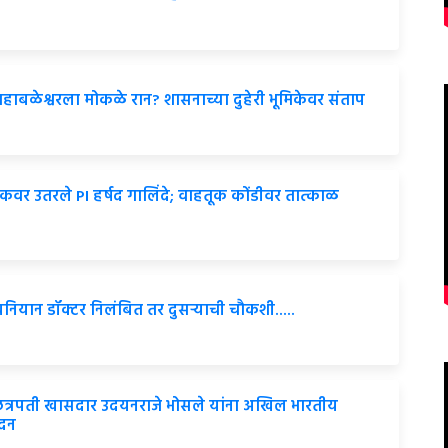
ाबळेश्वरला मोकळे रान? शासनाच्या दुहेरी भूमिकेवर संताप
ेकवर उतरले PI हर्षद गालिंदे; वाहतूक कोंडीवर तात्काळ
बनियान डॉक्टर निलंबित तर दुसऱ्याची चौकशी.....
ंत छत्रपती खासदार उदयनराजे भोसले यांना अखिल भारतीय
ेदन