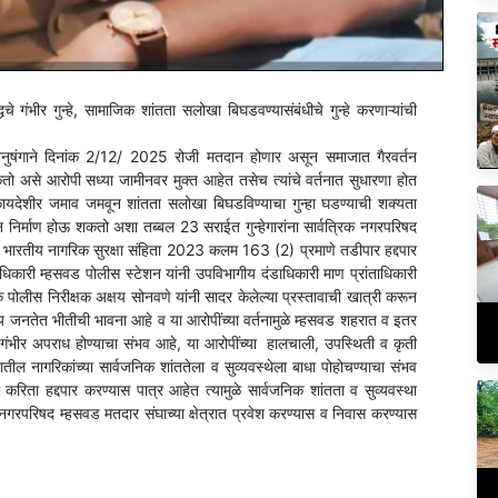
 गंभीर गुन्हे, सामाजिक शांतता सलोखा बिघडवण्यासंबंधीचे गुन्हे करणाऱ्यांची
नुषंगाने दिनांक 2/12/ 2025 रोजी मतदान होणार असून समाजात गैरवर्तन
तो असे आरोपी सध्या जामीनवर मुक्त आहेत तसेच त्यांचे वर्तनात सुधारणा होत
ा बेकायदेशीर जमाव जमवून शांतता सलोखा बिघडविण्याचा गुन्हा घडण्याची शक्यता
्रश्न निर्माण होऊ शकतो अशा तब्बल 23 सराईत गुन्हेगारांना सार्वत्रिक नगरपरिषद
ून भारतीय नागरिक सुरक्षा संहिता 2023 कलम 163 (2) प्रमाणे तडीपार हद्दपार
िकारी म्हसवड पोलीस स्टेशन यांनी उपविभागीय दंडाधिकारी माण प्रांताधिकारी
क पोलीस निरीक्षक अक्षय सोनवणे यांनी सादर केलेल्या प्रस्तावाची खात्री करून
न्य जनतेत भीतीची भावना आहे व या आरोपींच्या वर्तनामुळे म्हसवड शहरात व इतर
गंभीर अपराध होण्याचा संभव आहे, या आरोपींच्या हालचाली, उपस्थिती व कृती
ील नागरिकांच्या सार्वजनिक शांततेला व सुव्यवस्थेला बाधा पोहोचण्याचा संभव
रिता हद्दपार करण्यास पात्र आहेत त्यामुळे सार्वजनिक शांतता व सुव्यवस्था
नगरपरिषद म्हसवड मतदार संघाच्या क्षेत्रात प्रवेश करण्यास व निवास करण्यास