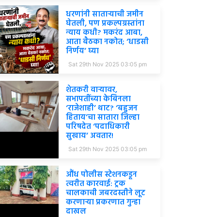
धरणांनी साताऱ्याची जमीन
घेतली, पण प्रकल्पग्रस्तांना
न्याय कधी? मकरंद आबा,
आता बैठका नकोत; ‘धाडसी
निर्णय’ घ्या
Sat 29th Nov 2025 03:05 pm
शेतकरी वाऱ्यावर,
सभापतींच्या केबिनला
‘राजेशाही’ थाट? ‘बहुजन
हिताय’चा सातारा जिल्हा
परिषदेत ‘पदाधिकारी
सुखाय’ अवतार!
Sat 29th Nov 2025 03:05 pm
औंध पोलीस स्टेशनकडून
त्वरीत कारवाई: ट्रक
चालकाची जबरदस्तीने लूट
करणाऱ्या प्रकरणात गुन्हा
दाखल