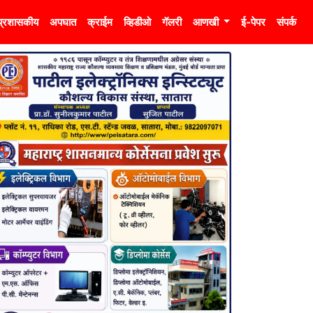
प्रशासकीय
अपघात
क्राईम
व्हिडीओ
गॅलरी
आणखी
ई-पेपर
संपर्क