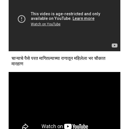
चाऱ्याचे पैसे परत मागितल्याच्या रागातून महिलेला भर चौकात
मारहाण