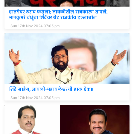
हातगेघर ठराव फसला; जावळीतील राजकारण तापले,
मानकुमरे बंधूंचा शिंदेंवर थेट राजकीय हल्लाबोल
Sun 17th Nov 2024 07:05 pm
शिंदे साहेब, जावळी-महाबळेश्वरची हाक ऐका!
Sun 17th Nov 2024 07:05 pm