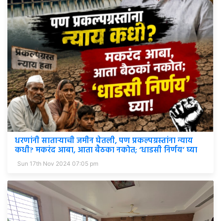
धरणांनी साताऱ्याची जमीन घेतली, पण प्रकल्पग्रस्तांना न्याय
कधी? मकरंद आबा, आता बैठका नकोत; ‘धाडसी निर्णय’ घ्या
Sun 17th Nov 2024 07:05 pm