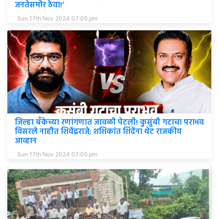
जनतेसमोर ठेवा!’
Sun 17th Nov 2024 07:05 pm
जिल्हा बँकेच्या रणांगणात जावळी पेटली! कुसुंबी गटाचा पराभव
विसरले नाहीत शिवेंद्रराजे; शशिकांत शिंदेंना थेट राजकीय
आव्हान
Sun 17th Nov 2024 07:05 pm