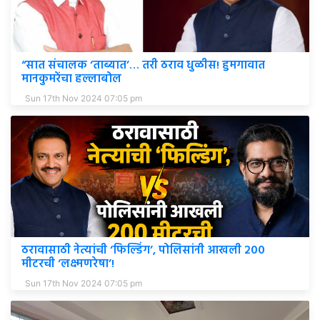
“सात संचालक ‘ताब्यात’… तरी ठराव धुळीस! हुमगावात
मानकुमरेंचा हल्लाबोल
Sun 17th Nov 2024 07:05 pm
ठरावासाठी नेत्यांची ‘फिल्डिंग’, पोलिसांनी आखली २००
मीटरची ‘लक्ष्मणरेषा’!
Sun 17th Nov 2024 07:05 pm