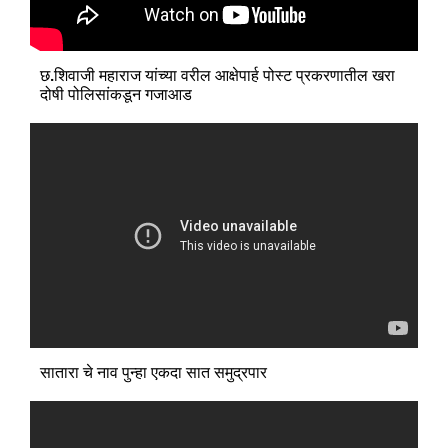
छ.शिवाजी महाराज यांच्या वरील आक्षेपार्ह पोस्ट प्रकरणातील खरा
दोषी पोलिसांकडून गजाआड
सातारा चे नाव पुन्हा एकदा सात समुद्रपार