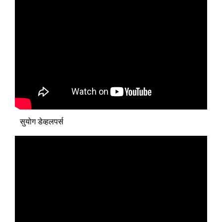
सुयोग डेव्हलपर्स