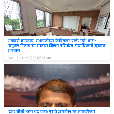
शेतकरी वाऱ्यावर, सभापतींच्या केबिनला ‘राजेशाही’ थाट?
‘बहुजन हिताय’चा सातारा जिल्हा परिषदेत ‘पदाधिकारी सुखाय’
अवतार!
Sun 17th Nov 2024 07:05 pm
‘दहशतीची भाषा बंद करा; पुरावे असतील तर जावळीच्या