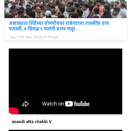
अखाड्यात शिंदेंच्या होमपीचवर राजेगटाचा राजकीय डाव
यशस्वी; ६ विरुद्ध ५ मतांनी ठराव मंजूर
Sun 17th Nov 2024 07:05 pm
anandi atta chakki V