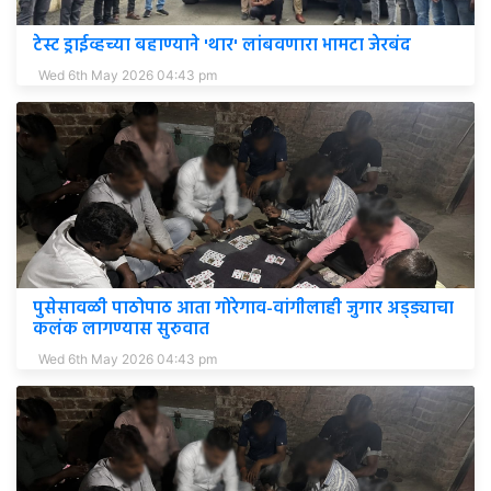
टेस्ट ड्राईव्हच्या बहाण्याने 'थार' लांबवणारा भामटा जेरबंद
Wed 6th May 2026 04:43 pm
पुसेसावळी पाठोपाठ आता गोरेगाव-वांगीलाही जुगार अड्ड्याचा
कलंक लागण्यास सुरुवात
Wed 6th May 2026 04:43 pm