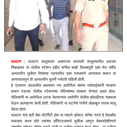
फलटण :
फलटण तालुक्यात असणाऱ्या बारामती तालुक्यातील वडगाव
निंबाळकर या पोलीस स्टेशन हद्दीत मागील काही दिवसापूर्वी एका तेरा वर्षीय
अल्पवयीन मुलीवर तिच्याच नात्यातील एका नराधमाने अत्याचार करून या
अत्याचारातून ही अल्पवयीन मुलगी गर्भवती राहिली होती.
हे प्रकरण उघडकीस आल्यावर त्या आरोपीला संतप्त नातेवाईकांनी मारहाण
करून वडगाव पोलीस स्टेशनच्या पोलिसांच्या ताब्यात देण्यात आला होता.
पोलिसांनी या आरोपीला अटक केल्यानंतर आरोपीने पोलीस कोठडीतच गळफास
घेऊन आत्महत्या केली होती. पोलिसांनी या घटनेचे गांभीर्य ओळखून तपास चालू
ठेवला होता.
फलटण येथे श्री सेवा मॅटर्निटी होम या नावाने डॉक्टर योगेश नरुटे हे वैद्यकीय
व्यवसाय करत होते त्यांच्या हॉस्पिटलमध्ये मुलीला आणून बेकायदेशीरपणे
संशयीत डॉक्टर योगेश नरुटे यांनी या मुलीचा गर्भपात केला होता . या मुलीला