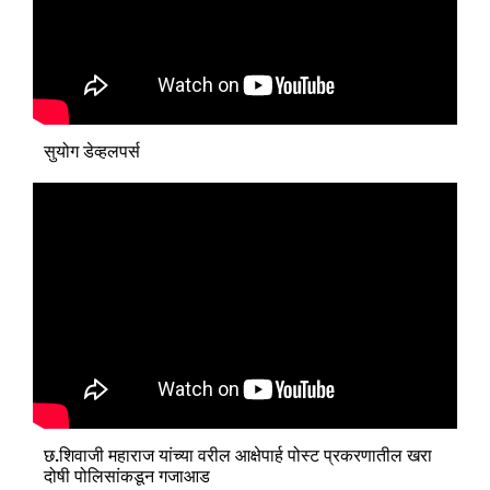
सुयोग डेव्हलपर्स
छ.शिवाजी महाराज यांच्या वरील आक्षेपार्ह पोस्ट प्रकरणातील खरा
दोषी पोलिसांकडून गजाआड