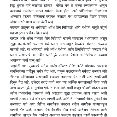
पिंटू धुमाळ याने संशयित डॉक्टर योगेश नरु टे याच्या रुग्णालयात आणून
कायद्याचे उल्लंघन करून गर्भपात केला होता. असे पोलिसांच्या निदर्शनास
आल्यावर वडगाव पोलिसांनी प्रत्यक्ष फलटण येथे दवाखान्यात येऊन डॉक्टर
योगेश नरुटे याला अटक केली आहे.
फलटण तालुका या अगोदरही अवैध लिंग निश्चिती आणि गर्भपात यामुळे संपूर्ण
महाराष्ट्रभर चर्चेत राहिला आहे.
खरंतर असे अवैध गर्भपात लिंग निश्चिती म्हणजे कायद्याने बंधनकारक असून
सुद्धा राजरोसपणे फलटण येथे घडत असल्यामुळे वैद्यकीय क्षेत्रात खळबळ
माजली आहे. या अगोदरही असे अवैध गर्भपात आणि लिंगनिश्चिती फलटण येथे
घडत असल्याचे या नवीन घटनेमुळे फलटण येथील नागरिकांच्यात दबक्या
आवाजात चर्चा चालू आहे.
यापूर्वीही अशा प्रकारचे अनेक आरोप डॉक्टर योगेश नरोटे यांच्यावर झाल्याचे
नागरिकांच्या चर्चेतून समोर येत आहे. यामुळे फलटणमध्ये गर्भपात करणारे मोठे
रॅकेटच अस्तित्वात असण्याची शक्यता नाकारता येत नाही अशी सद्यस्थिती
दिसून येत आहे. डॉक्टर नरुटे यांनी स्वतःच्या आर्थिक फायद्यासाठी किंवा काही
अन्य कारणामुळे या मुलीचा गर्भपात केला आहे याची कसून चौकशी होऊन अशा
अवैध गर्भपातांना कायद्याने बंदी असताना सुद्धा तात्काळ आळा बसावा अशी
मागणी फलटण येथे जोर धरू लागली आहे. आणि हे गर्भपाताचे रॅकेट पूर्णपणे बंद
करण्यात यावे अशा विविध सामाजिक संघटना तसेच नागरिक यांच्याकडून
मागणी होत आहे. फलटण येथे वैद्यकीय सेवा देणारे अतिशय निष्णात आणि
नामांकित डॉक्टर येथे कार्यरत असताना फलटण शहराला काळी फासणारी ही