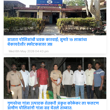
सातारा पोलिसांची धडक कारवाई; सुमारे १९ लाखांचा
बेकायदेशीर स्फोटकसाठा जप्त
Wed 6th May 2026 04:43 pm
गुणवरेचा गांजा उत्पादक शेतकरी अंकुश कोळेकर ला फलटण
ग्रामीण पोलिसांनी गांजा सह घेतले ताब्यात.