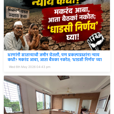
धरणांनी साताऱ्याची जमीन घेतली, पण प्रकल्पग्रस्तांना न्याय
कधी? मकरंद आबा, आता बैठका नकोत; ‘धाडसी निर्णय’ घ्या
Wed 6th May 2026 04:43 pm