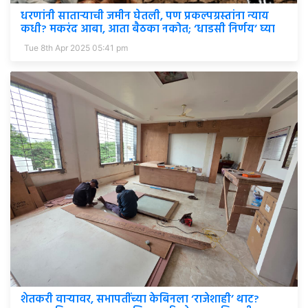
धरणांनी साताऱ्याची जमीन घेतली, पण प्रकल्पग्रस्तांना न्याय
कधी? मकरंद आबा, आता बैठका नकोत; ‘धाडसी निर्णय’ घ्या
Tue 8th Apr 2025 05:41 pm
शेतकरी वाऱ्यावर, सभापतींच्या केबिनला ‘राजेशाही’ थाट?