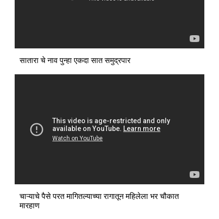
सातारा चे नाव पुन्हा एकदा सात समुद्रपार
चाऱ्याचे पैसे परत मागितल्याच्या रागातून महिलेला भर चौकात
मारहाण