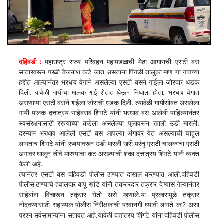
दहिवडी :
महाराष्ट्र राज्य परिवहन महामंडळाची मेढा आगाराची एसटी बस
सातारवरून परळी वैजनाथ कडे जात असताना पिंगळी तालुका माण या गावच्या
हद्दीत आल्यानंतर भरधाव वेगाने असलेल्या एसटी बसने गाईला जोरदार धडक
दिली. यावेळी गायीचा मालक गाई शेतात घेऊन निघाला होता. भरधाव वेगात
असणाऱ्या एसटी बसने गाईला जोराची धडक दिली. त्यावेळी गायीसोबत असलेला
गायी मालक दत्तात्रय साहेबराव शिंगटे यांनी भरधाव बस आलेली पाहिल्यानंतर
स्वसंरक्षनासाठी रस्त्याच्या कडेला असलेल्या पुलावरून खाली उडी मारली.
दरम्यान भरधाव आलेली एसटी बस आपल्या अंगावर येत असल्याची चाहूल
लागताच शिंगटे यांनी रस्त्यावरून उडी मारली खरी परंतु एसटी चालकाचा एसटी
अंगावर घालून जीवे मारण्याचा कट असल्याची शंका दत्तात्रय शिंगटे यांनी व्यक्त
केली आहे.
त्यानंतर एसटी बस दहिवडी पोलीस ठाण्यात दाखल करण्यात आली.दहिवडी
पोलीस ठाण्याचे हवालदार बापू खांडे यांनी तक्रारदार तक्रार देण्यास गेल्यानंतर
साहेबांना विचारून तक्रार घेतो असे म्हणाले.या प्रकारामुळे तक्रार
नोंदवण्यासाठी सहाय्यक पोलीस निरीक्षकांची परवानगी घ्यावी लागते का? असा
प्रश्न सर्वसामान्यांना सतावत आहे.यावेळी दत्तात्रय शिंगटे यांना दहिवडी पोलीस