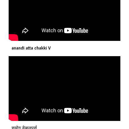
anandi atta chakki V
सुयोग डेव्हलपर्स