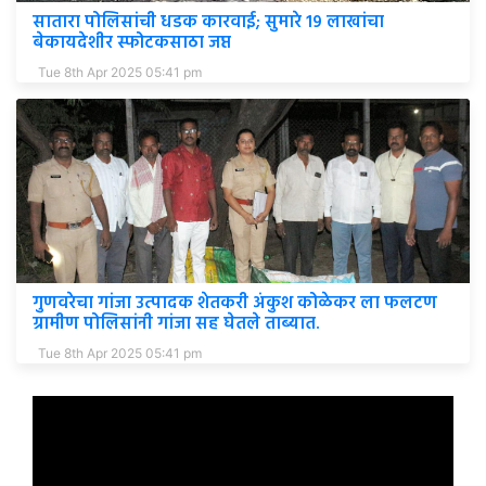
सातारा पोलिसांची धडक कारवाई; सुमारे १९ लाखांचा
बेकायदेशीर स्फोटकसाठा जप्त
Tue 8th Apr 2025 05:41 pm
गुणवरेचा गांजा उत्पादक शेतकरी अंकुश कोळेकर ला फलटण
ग्रामीण पोलिसांनी गांजा सह घेतले ताब्यात.
Tue 8th Apr 2025 05:41 pm