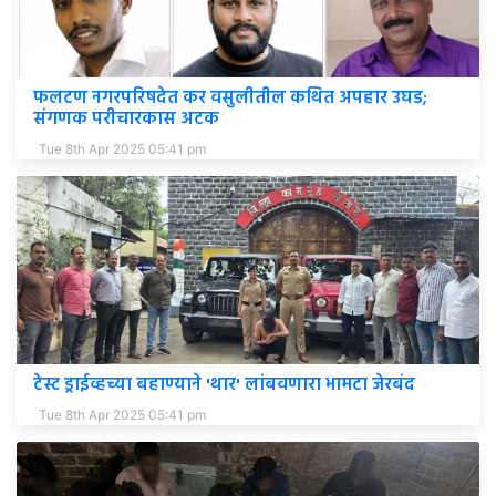
फलटण नगरपरिषदेत कर वसुलीतील कथित अपहार उघड;
संगणक परीचारकास अटक
Tue 8th Apr 2025 05:41 pm
टेस्ट ड्राईव्हच्या बहाण्याने 'थार' लांबवणारा भामटा जेरबंद
Tue 8th Apr 2025 05:41 pm