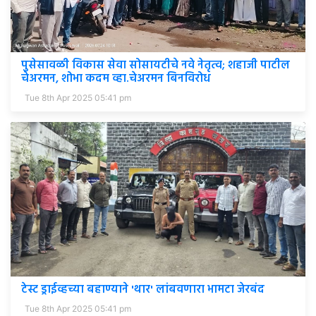
पुसेसावळी विकास सेवा सोसायटीचे नवे नेतृत्व; शहाजी पाटील
चेअरमन, शोभा कदम व्हा.चेअरमन बिनविरोध
Tue 8th Apr 2025 05:41 pm
टेस्ट ड्राईव्हच्या बहाण्याने 'थार' लांबवणारा भामटा जेरबंद
Tue 8th Apr 2025 05:41 pm