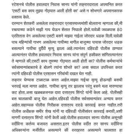
स्टेशनचे पोलीस हवालदार निवास सानप यांनी तक्रारदाराला अपमानित करत
'एसटी बस काय तुझ्या गोठ्यात आली होती का' असे न शोभणारे अपमानकारक
वक्तव्य केले.
दरम्यान शेतकरी असलेला तक्रारदार प्रसारमाध्यमांशी बोलताना म्हणाला की,मी
रस्त्याच्या कडेने माझी गाय घेऊन शेतात निघालो होतो.यावेळी जवळपास 80
प्रतितास वेग असलेल्या एसटी बसने माझ्या गाईला जोरदार धडक दिली.यावेळी
पाच महिन्यांची गाभण असलेल्या गायीच्या मागील बाजूच्या पायास जोरदार धडक
बसल्याने गायीचा दुर्दैवी मृत्यू झाला आहे.त्यानंतर दहिवडी पोलीस ठाण्यात
आल्यानंतर पोलीस हवालदार निवास सानप यांना संपुर्ण हकीकत सांगितल्यानंतर
ते म्हणाले की,एसटी काय तुमच्या गोठ्यात आली होती का? पोलीस कर्मचाऱ्यांचे
सर्वसामान्यांबाबतचे हे बोलणे त्यांना शोभते का? असा सवाल उपस्थित करत
त्यांनी दहिवडी पोलीस प्रशासन गरिबांची दखल घेत नाही.
तक्रार घेण्यास टाळाटाळ करत आहेत.माझ्या गाईचा मृत्यू होऊनही बसची
भरपाई मला मागत आहेत. गायीचा मृत्यू तर झालाच परंतु बसने मला मारण्याचा
कट होता.असा खळबळजनक दावा दत्तात्रय शिंगटे यांनी केला आहे. पोलीसही
बस चालकाची बाजू घेत आहेत.दहिवडी पोलीस सर्वसामान्यांवर अन्याय करत
आहेत.सहाय्यक पोलीस निरीक्षक दत्तात्रय दराडे कारवाई करत नाहीत.तरी
पोलीस अधीक्षक समीर शेख यांनी या दहिवडी पोलीसांवर कारवाई करावी,अशी
मागणी दत्तात्रय शिंगटे यांनी केली आहे.पोलीस हवालदार सानप पोलीस असूनही
वर्दीविना कर्तव्य बजावत असतात.इतर पोलीस वर्दीत तर सानप वर्दीविना
अधिकाऱ्यांना मर्जीतील असल्याने की वरदहस्त असल्याने चालतात हा