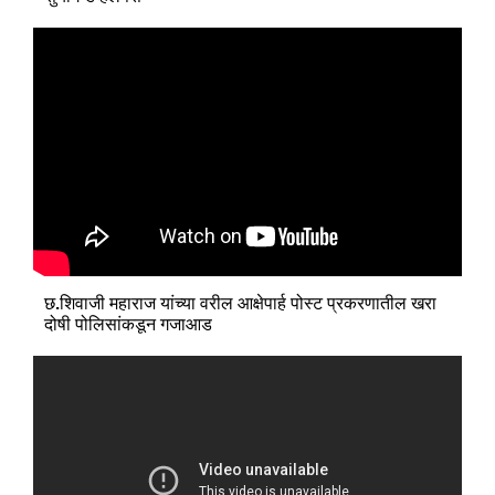
छ.शिवाजी महाराज यांच्या वरील आक्षेपार्ह पोस्ट प्रकरणातील खरा
दोषी पोलिसांकडून गजाआड